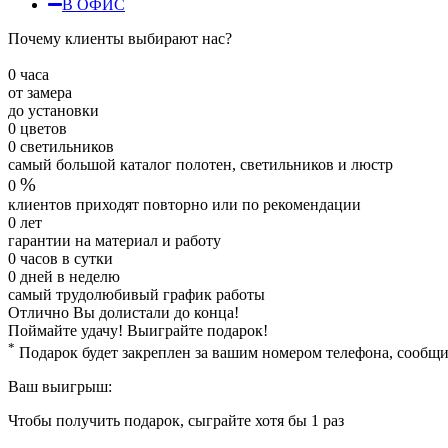
В ОФИС
Почему клиенты выбирают нас?
0
часа
от замера
до установки
0
цветов
0
светильников
самый большой каталог полотен, светильников и люстр
%
0
клиентов приходят повторно или по рекомендации
0
лет
гарантии на материал и работу
0
часов в сутки
0
дней в неделю
самый трудолюбивый график работы
Отлично
Вы долистали до конца!
Поймайте удачу! Выиграйте подарок!
*
Подарок будет закреплен за вашим номером телефона, сообщ
Ваш выигрыш:
Чтобы получить подарок, сыграйте хотя бы 1 раз