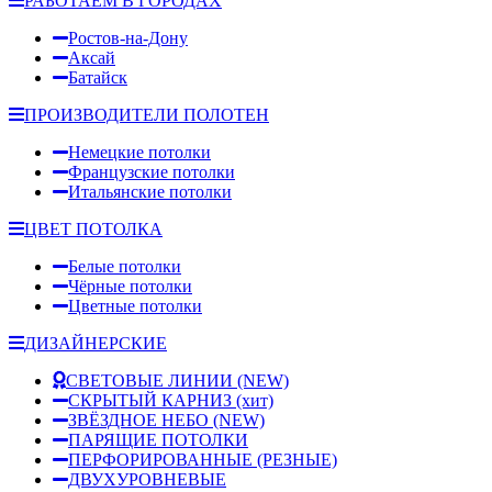
РАБОТАЕМ В ГОРОДАХ
Ростов-на-Дону
Аксай
Батайск
ПРОИЗВОДИТЕЛИ ПОЛОТЕН
Немецкие потолки
Французские потолки
Итальянские потолки
ЦВЕТ ПОТОЛКА
Белые потолки
Чёрные потолки
Цветные потолки
ДИЗАЙНЕРСКИЕ
СВЕТОВЫЕ ЛИНИИ
(NEW)
СКРЫТЫЙ КАРНИЗ
(хит)
ЗВЁЗДНОЕ НЕБО
(NEW)
ПАРЯЩИЕ ПОТОЛКИ
ПЕРФОРИРОВАННЫЕ (РЕЗНЫЕ)
ДВУХУРОВНЕВЫЕ