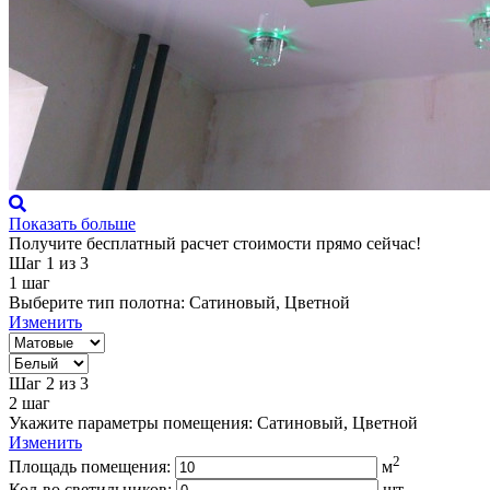
Показать больше
Получите бесплатный расчет стоимости прямо сейчас!
Шаг 1
из 3
1
шаг
Выберите тип полотна:
Сатиновый, Цветной
Изменить
Шаг 2
из 3
2
шаг
Укажите параметры помещения:
Сатиновый, Цветной
Изменить
2
Площадь помещения:
м
Кол-во светильников:
шт.