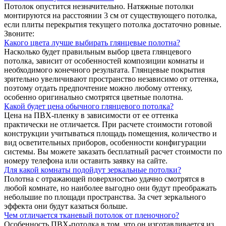
Потолок опустится незначительно. Натяжные потолки
монтируются на расстоянии 3 см от существующего потолка,
если плиты перекрытия текущего потолка достаточно ровные.
Звоните:
Какого цвета лучше выбирать глянцевые полотна?
Насколько будет правильным выбор цвета глянцевого
потолка, зависит от особенностей композиции комнаты и
необходимого конечного результата. Глянцевые покрытия
зрительно увеличивают пространство независимо от оттенка,
поэтому отдать предпочтение можно любому оттенку,
особенно оригинально смотрятся цветные полотна.
Какой будет цена обычного глянцевого потолка?
Цена на ПВХ-пленку в зависимости от ее оттенка
практически не отличается. При расчете стоимости готовой
конструкции учитываться площадь помещения, количество и
вид осветительных приборов, особенности конфигурации
системы. Вы можете заказать бесплатный расчет стоимости по
номеру телефона или оставить заявку на сайте.
Для какой комнаты подойдут зеркальные потолки?
Полотна с отражающей поверхностью удачно смотрятся в
любой комнате, но наиболее выгодно они будут преображать
небольшие по площади пространства. За счет зеркального
эффекта они будут казаться больше.
Чем отличается тканевый потолок от пленочного?
Особенность ПВХ-потолка в том, что он изготавливается из