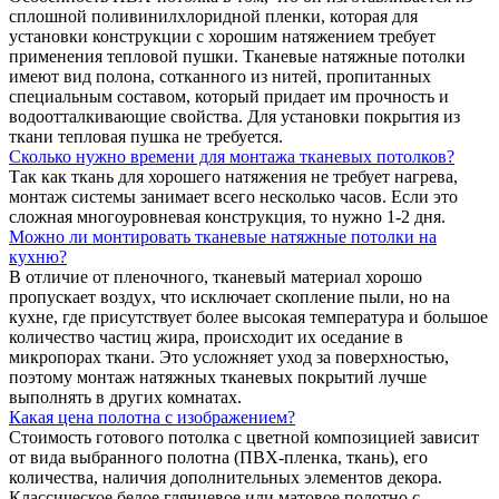
сплошной поливинилхлоридной пленки, которая для
установки конструкции с хорошим натяжением требует
применения тепловой пушки. Тканевые натяжные потолки
имеют вид полона, сотканного из нитей, пропитанных
специальным составом, который придает им прочность и
водоотталкивающие свойства. Для установки покрытия из
ткани тепловая пушка не требуется.
Сколько нужно времени для монтажа тканевых потолков?
Так как ткань для хорошего натяжения не требует нагрева,
монтаж системы занимает всего несколько часов. Если это
сложная многоуровневая конструкция, то нужно 1-2 дня.
Можно ли монтировать тканевые натяжные потолки на
кухню?
В отличие от пленочного, тканевый материал хорошо
пропускает воздух, что исключает скопление пыли, но на
кухне, где присутствует более высокая температура и большое
количество частиц жира, происходит их оседание в
микропорах ткани. Это усложняет уход за поверхностью,
поэтому монтаж натяжных тканевых покрытий лучше
выполнять в других комнатах.
Какая цена полотна с изображением?
Стоимость готового потолка с цветной композицией зависит
от вида выбранного полотна (ПВХ-пленка, ткань), его
количества, наличия дополнительных элементов декора.
Классическое белое глянцевое или матовое полотно с