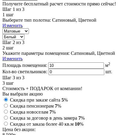
Получите бесплатный расчет стоимости прямо сейчас!
Шаг 1
из 3
1
шаг
Выберите тип полотна:
Сатиновый, Цветной
Изменить
Шаг 2
из 3
2
шаг
Укажите параметры помещения:
Сатиновый, Цветной
Изменить
2
Площадь помещения:
м
Кол-во светильников:
шт.
Шаг 3
из 3
3
шаг
Стоимость + ПОДАРОК от компании!
Вы выбрали акцию
Скидка при заказе сайта
5
%
Скидка пенсионерам
7
%
Скидка новоселам
7
%
Скидка за договор в день замера
7
%
Скидка от заказа более 40 кв.м
10
%
Цена без акции:
8 500
p