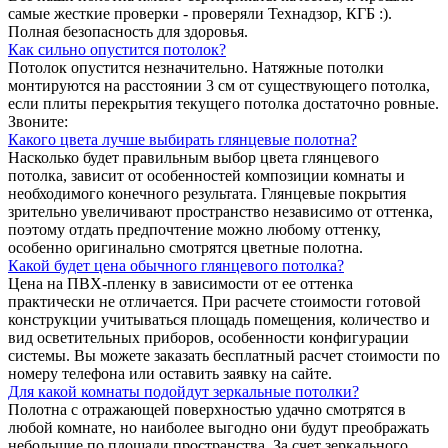
самые жесткие проверки - проверяли Технадзор, КГБ :).
Полная безопасность для здоровья.
Как сильно опустится потолок?
Потолок опустится незначительно. Натяжные потолки
монтируются на расстоянии 3 см от существующего потолка,
если плиты перекрытия текущего потолка достаточно ровные.
Звоните:
Какого цвета лучше выбирать глянцевые полотна?
Насколько будет правильным выбор цвета глянцевого
потолка, зависит от особенностей композиции комнаты и
необходимого конечного результата. Глянцевые покрытия
зрительно увеличивают пространство независимо от оттенка,
поэтому отдать предпочтение можно любому оттенку,
особенно оригинально смотрятся цветные полотна.
Какой будет цена обычного глянцевого потолка?
Цена на ПВХ-пленку в зависимости от ее оттенка
практически не отличается. При расчете стоимости готовой
конструкции учитываться площадь помещения, количество и
вид осветительных приборов, особенности конфигурации
системы. Вы можете заказать бесплатный расчет стоимости по
номеру телефона или оставить заявку на сайте.
Для какой комнаты подойдут зеркальные потолки?
Полотна с отражающей поверхностью удачно смотрятся в
любой комнате, но наиболее выгодно они будут преображать
небольшие по площади пространства. За счет зеркального