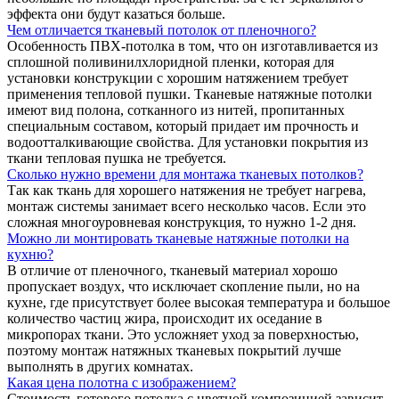
эффекта они будут казаться больше.
Чем отличается тканевый потолок от пленочного?
Особенность ПВХ-потолка в том, что он изготавливается из
сплошной поливинилхлоридной пленки, которая для
установки конструкции с хорошим натяжением требует
применения тепловой пушки. Тканевые натяжные потолки
имеют вид полона, сотканного из нитей, пропитанных
специальным составом, который придает им прочность и
водоотталкивающие свойства. Для установки покрытия из
ткани тепловая пушка не требуется.
Сколько нужно времени для монтажа тканевых потолков?
Так как ткань для хорошего натяжения не требует нагрева,
монтаж системы занимает всего несколько часов. Если это
сложная многоуровневая конструкция, то нужно 1-2 дня.
Можно ли монтировать тканевые натяжные потолки на
кухню?
В отличие от пленочного, тканевый материал хорошо
пропускает воздух, что исключает скопление пыли, но на
кухне, где присутствует более высокая температура и большое
количество частиц жира, происходит их оседание в
микропорах ткани. Это усложняет уход за поверхностью,
поэтому монтаж натяжных тканевых покрытий лучше
выполнять в других комнатах.
Какая цена полотна с изображением?
Стоимость готового потолка с цветной композицией зависит